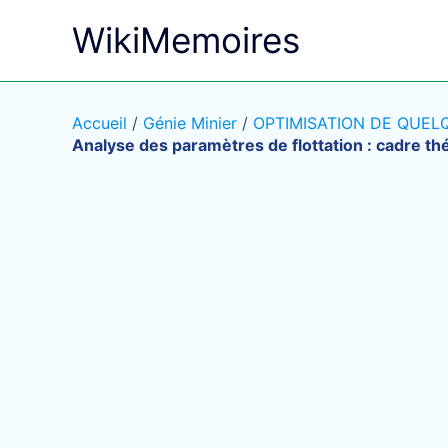
Aller
WikiMemoires
au
contenu
Accueil
/
Génie Minier
/
OPTIMISATION DE QUELQ
Analyse des paramètres de flottation : cadre th