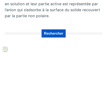
en solution et leur partie active est représentée par
l’anion qui s’adsorbe à la surface du solide recouvert
par la partie non polaire.
Rechercher
←
Optimisation
Analyse des
des paramètres de
paramètres de
flottation
flottation : cadre
séquentielle :
théorique essentiel
étude de cas
→