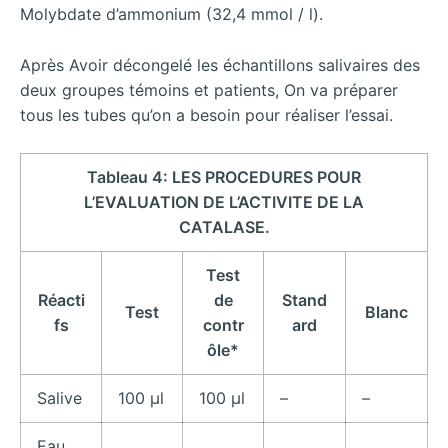
Molybdate d’ammonium (32,4 mmol / l).
Après Avoir décongelé les échantillons salivaires des
deux groupes témoins et patients, On va préparer
tous les tubes qu’on a besoin pour réaliser l’essai.
Tableau 4: LES PROCEDURES POUR
L’EVALUATION DE L’ACTIVITE DE LA
CATALASE.
Test
Réacti
de
Stand
Test
Blanc
fs
contr
ard
ôle*
Salive
100 μl
100 μl
–
–
Eau