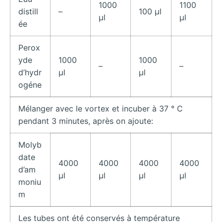
1000
1100
distill
–
100 μl
μl
μl
ée
Perox
yde
1000
1000
–
–
d’hydr
μl
μl
ogéne
Mélanger avec le vortex et incuber à 37 ° C
pendant 3 minutes, après on ajoute:
Molyb
date
4000
4000
4000
4000
d’am
μl
μl
μl
μl
moniu
m
Les tubes ont été conservés à température