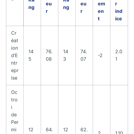
eu
eu
em
r
ng
ng
r
r
en
ind
t
ice
Cr
éat
ion
14
76.
14
74.
2.0
d’E
-2
5
08
3
07
1
ntr
epr
ise
Oc
tro
i
de
Per
mi
12
64.
12
62.
2
1.10