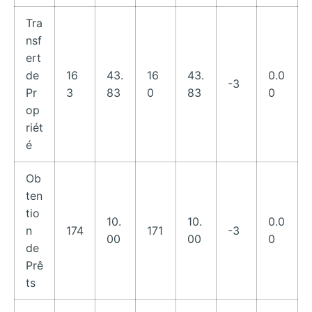
Tra
nsf
ert
de
16
43.
16
43.
0.0
-3
Pr
3
83
0
83
0
op
riét
é
Ob
ten
tio
10.
10.
0.0
n
174
171
-3
00
00
0
de
Prê
ts