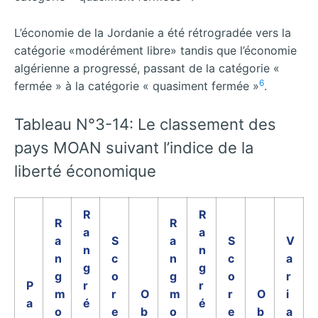
L’économie de la Jordanie a été rétrogradée vers la
catégorie «modérément libre» tandis que l’économie
algérienne a progressé, passant de la catégorie «
6
fermée » à la catégorie « quasiment fermée »
.
Tableau N°3-14: Le classement des
pays MOAN suivant l’indice de la
liberté économique
R
R
R
R
a
a
a
S
a
S
V
n
n
n
c
n
c
a
g
g
g
o
g
o
r
P
r
r
m
r
O
m
r
O
i
a
é
é
o
e
b
o
e
b
a