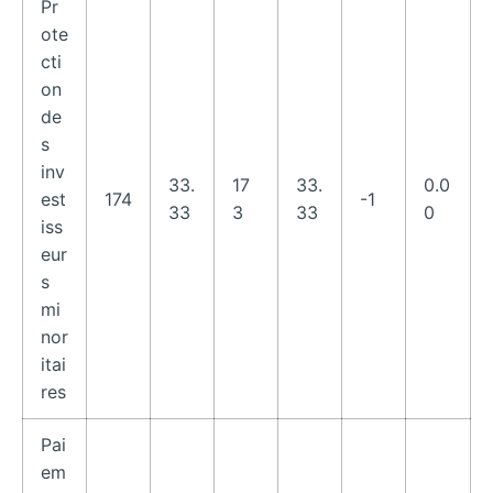
Pr
ote
cti
on
de
s
inv
33.
17
33.
0.0
est
174
-1
33
3
33
0
iss
eur
s
mi
nor
itai
res
Pai
em