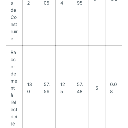
s
2
05
4
95
de
Co
nst
ruir
e
Ra
cc
or
de
me
13
57.
12
57.
0.0
nt
-5
0
56
5
48
8
à
l’él
ect
rici
té