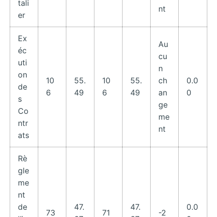
tali
nt
er
Ex
Au
éc
cu
uti
n
on
10
55.
10
55.
ch
0.0
de
6
49
6
49
an
0
s
ge
Co
me
ntr
nt
ats
Rè
gle
me
nt
de
47.
47.
0.0
73
71
-2