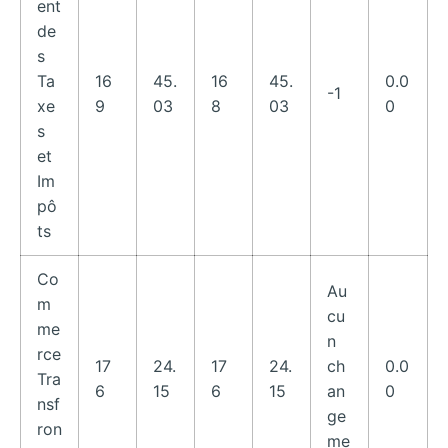
ent
de
s
Ta
16
45.
16
45.
0.0
-1
xe
9
03
8
03
0
s
et
Im
pô
ts
Co
Au
m
cu
me
n
rce
17
24.
17
24.
ch
0.0
Tra
6
15
6
15
an
0
nsf
ge
ron
me