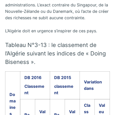
administrations. L’exact contraire du Singapour, de la
Nouvelle-Zélande ou du Danemark, où l’acte de créer
des richesses ne subit aucune contrainte.
L’Algérie doit en urgence s’inspirer de ces pays.
Tableau N°3-13 : le classement de
l’Algérie suivant les indices de « Doing
Biseness ».
DB 2016
DB 2015
Variation
Classeme
classeme
dans
nt
nt
Do
ma
Cla
Val
ine
Val
Val
ss
eu
s
Ra
Ra