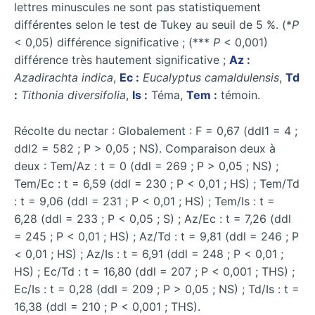
lettres minuscules ne sont pas statistiquement
différentes selon le test de Tukey au seuil de 5 %. (*
P
< 0,05) différence significative ; (***
P
< 0,001)
différence très hautement significative ;
Az :
Azadirachta indica
,
Ec :
Eucalyptus camaldulensis
,
Td
:
Tithonia diversifolia
,
Is :
Téma,
Tem :
témoin.
Récolte du nectar : Globalement : F = 0,67 (ddl1 = 4 ;
ddl2 = 582 ; P > 0,05 ; NS). Comparaison deux à
deux : Tem/Az : t = 0 (ddl = 269 ; P > 0,05 ; NS) ;
Tem/Ec : t = 6,59 (ddl = 230 ; P < 0,01 ; HS) ; Tem/Td
: t = 9,06 (ddl = 231 ; P < 0,01 ; HS) ; Tem/Is : t =
6,28 (ddl = 233 ; P < 0,05 ; S) ; Az/Ec : t = 7,26 (ddl
= 245 ; P < 0,01 ; HS) ; Az/Td : t = 9,81 (ddl = 246 ; P
< 0,01 ; HS) ; Az/Is : t = 6,91 (ddl = 248 ; P < 0,01 ;
HS) ; Ec/Td : t = 16,80 (ddl = 207 ; P < 0,001 ; THS) ;
Ec/Is : t = 0,28 (ddl = 209 ; P > 0,05 ; NS) ; Td/Is : t =
16,38 (ddl = 210 ; P < 0,001 ; THS).