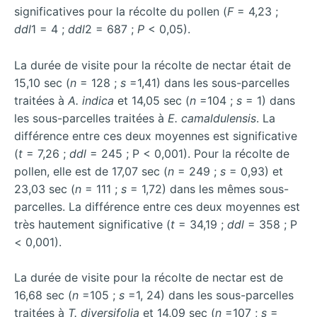
significatives pour la récolte du pollen (
F
= 4,23 ;
ddl
1 = 4 ;
ddl
2 = 687 ;
P
< 0,05).
La durée de visite pour la récolte de nectar était de
15,10 sec (
n
= 128 ;
s
=1,41) dans les sous-parcelles
traitées à
A. indica
et 14,05 sec (
n
=104 ;
s
= 1) dans
les sous-parcelles traitées à
E. camaldulensis
. La
différence entre ces deux moyennes est significative
(
t
= 7,26 ;
ddl
= 245 ; P < 0,001). Pour la récolte de
pollen, elle est de 17,07 sec (
n
= 249 ;
s
= 0,93) et
23,03 sec (
n
= 111 ;
s
= 1,72) dans les mêmes sous-
parcelles. La différence entre ces deux moyennes est
très hautement significative (
t
= 34,19 ;
ddl
= 358 ; P
< 0,001).
La durée de visite pour la récolte de nectar est de
16,68 sec (
n
=105 ;
s
=1, 24) dans les sous-parcelles
traitées à
T. diversifolia
et 14,09 sec (
n
=107 ;
s
=