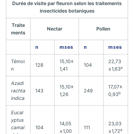
Durée de visite par fleuron selon les traitements
insecticides botaniques
Traite
Nectar
Pollen
ments
n
m±es
n
m±es
Témoi
15,10±
22,73
128
104
a
n
1,41
±1,63
Azadi
15,10±
17,07±
rachta
143
249
b
1,26
0,93
indica
Eucal
yptus
14,05
23,03
camal
104
111
a
±1,00
±1,72