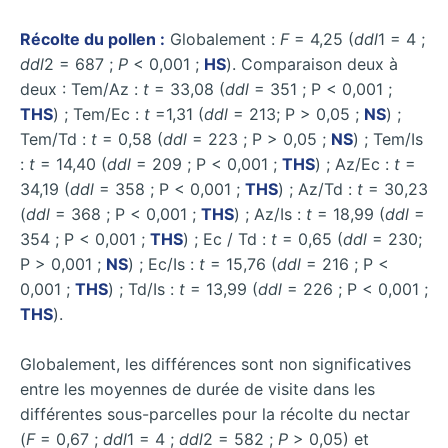
Récolte du pollen :
Globalement :
F
= 4,25 (
ddl
1 = 4 ;
ddl
2 = 687 ;
P
< 0,001 ;
HS
). Comparaison deux à
deux : Tem/Az :
t
= 33,08 (
ddl
= 351 ; P < 0,001 ;
THS
) ; Tem/Ec :
t
=1,31 (
ddl
= 213; P > 0,05 ;
NS
) ;
Tem/Td :
t
= 0,58 (
ddl
= 223 ; P > 0,05 ;
NS
) ; Tem/Is
:
t
= 14,40 (
ddl
= 209 ; P < 0,001 ;
THS
) ; Az/Ec :
t
=
34,19 (
ddl
= 358 ; P < 0,001 ;
THS
) ; Az/Td :
t
= 30,23
(
ddl
= 368 ; P < 0,001 ;
THS
) ; Az/Is :
t
= 18,99 (
ddl
=
354 ; P < 0,001 ;
THS
) ; Ec / Td :
t
= 0,65 (
ddl
= 230;
P > 0,001 ;
NS
) ; Ec/Is :
t
= 15,76 (
ddl
= 216 ; P <
0,001 ;
THS
) ; Td/Is :
t
= 13,99 (
ddl
= 226 ; P < 0,001 ;
THS
).
Globalement, les différences sont non significatives
entre les moyennes de durée de visite dans les
différentes sous-parcelles pour la récolte du nectar
(
F
= 0,67 ;
ddl
1 = 4 ;
ddl
2 = 582 ;
P
> 0,05) et