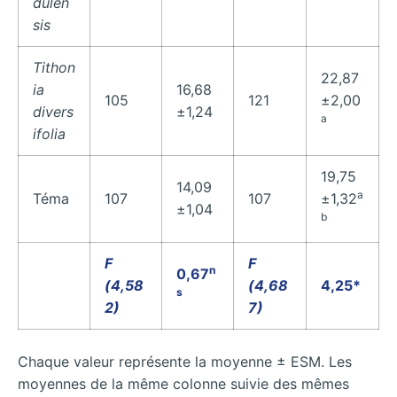
dulen
sis
Tithon
22,87
ia
16,68
105
121
±2,00
divers
±1,24
a
ifolia
19,75
14,09
a
Téma
107
107
±1,32
±1,04
b
F
F
n
0,67
(4,58
(4,68
4,25*
s
2)
7)
Chaque valeur représente la moyenne ± ESM. Les
moyennes de la même colonne suivie des mêmes