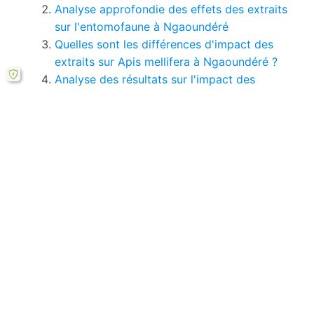
Analyse approfondie des effets des extraits
sur l'entomofaune à Ngaoundéré
Quelles sont les différences d'impact des
extraits sur Apis mellifera à Ngaoundéré ?
Analyse des résultats sur l'impact des
extraits végétaux à Ngaoundéré
Comment la méthodologie révolutionnaire
évalue les extraits végétaux à Ngaoundéré?
Comment les applications pratiques de la
pollinisation transforment l'agriculture…
Si le bouton de téléchargement ne répond pas,
vous pouvez télécharger ce mémoire en PDF à
partir cette
formule ici
.