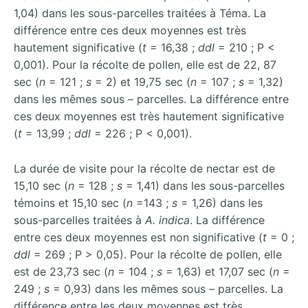
1,04) dans les sous-parcelles traitées à Téma. La
différence entre ces deux moyennes est très
hautement significative (
t
= 16,38 ;
ddl
= 210 ; P <
0,001). Pour la récolte de pollen, elle est de 22, 87
sec (
n
= 121 ;
s
= 2) et 19,75 sec (
n
= 107 ;
s
= 1,32)
dans les mêmes sous – parcelles. La différence entre
ces deux moyennes est très hautement significative
(
t
= 13,99 ;
ddl
= 226 ; P < 0,001).
La durée de visite pour la récolte de nectar est de
15,10 sec (
n
= 128 ;
s
= 1,41) dans les sous-parcelles
témoins et 15,10 sec (
n
=143 ;
s
= 1,26) dans les
sous-parcelles traitées à
A. indica
. La différence
entre ces deux moyennes est non significative (
t
= 0 ;
ddl
= 269 ; P > 0,05). Pour la récolte de pollen, elle
est de 23,73 sec (
n
= 104 ;
s
= 1,63) et 17,07 sec (
n
=
249 ;
s
= 0,93) dans les mêmes sous – parcelles. La
différence entre les deux moyennes est très