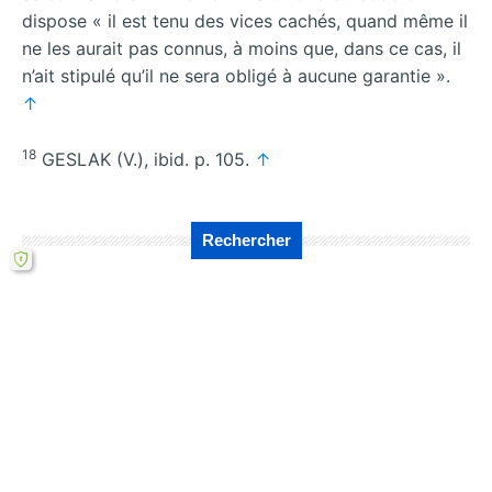
dispose « il est tenu des vices cachés, quand même il
ne les aurait pas connus, à moins que, dans ce cas, il
n’ait stipulé qu’il ne sera obligé à aucune garantie ».
↑
18
GESLAK (V.), ibid. p. 105.
↑
Rechercher
←
Comment les
Analyse des
meilleures
Résultats
pratiques de
Essentiels de la
livraison
Garantie d’Éviction
transforment les
au Bénin
→