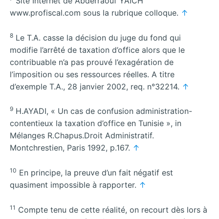
Site Internet de Abderraouf YAICH
www.profiscal.com sous la rubrique colloque.
↑
8
Le T.A. casse la décision du juge du fond qui
modifie l’arrêté de taxation d’office alors que le
contribuable n’a pas prouvé l’exagération de
l’imposition ou ses ressources réelles. A titre
d’exemple T.A., 28 janvier 2002, req. n°32214.
↑
9
H.AYADI, « Un cas de confusion administration-
contentieux la taxation d’office en Tunisie », in
Mélanges R.Chapus.Droit Administratif.
Montchrestien, Paris 1992, p.167.
↑
10
En principe, la preuve d’un fait négatif est
quasiment impossible à rapporter.
↑
11
Compte tenu de cette réalité, on recourt dès lors à