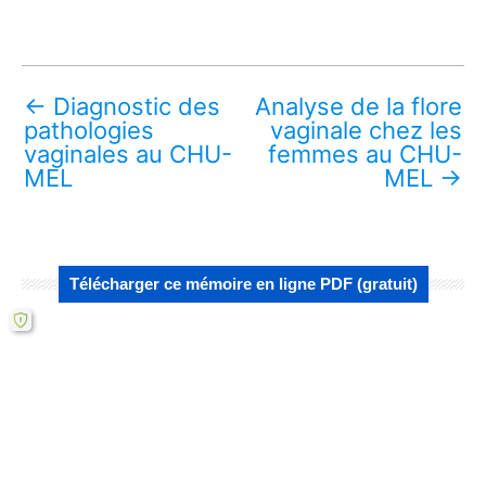
←
Diagnostic des
Analyse de la flore
pathologies
vaginale chez les
vaginales au CHU-
femmes au CHU-
MEL
MEL
→
Télécharger ce mémoire en ligne PDF (gratuit)
Lire aussi :
Analyse de la prévalence des infections
vaginales au CHU-MEL
Analyse de la flore vaginale chez les
femmes au CHU-MEL