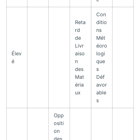
Con
Reta
ditio
rd
ns
de
Mét
Livr
éoro
Élev
aiso
logi
é
n
que
des
s
Mat
Déf
éria
avor
ux
able
s
Opp
ositi
on
des