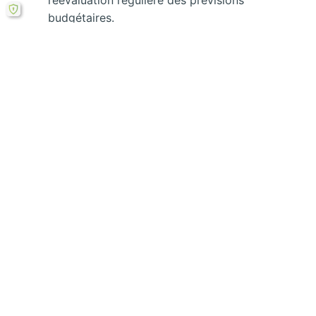
budgétaires.
Conclusion
Cette étude de cas montre comment une
planification proactive et une gestion efficace des
risques peuvent contribuer au succès d’un projet
complexe comme la construction d’un parc
d’attractions.
Rechercher
←
Analyse de
Mise en place d’un