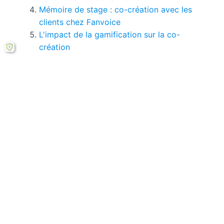
Mémoire de stage : co-création avec les
clients chez Fanvoice
L'impact de la gamification sur la co-
création
La motivation communautaire dans le
processus de co-création chez Fanvoice
Si le bouton de téléchargement ne répond pas,
vous pouvez télécharger ce mémoire en PDF à
partir cette
formule ici
.
Laisser un commentaire