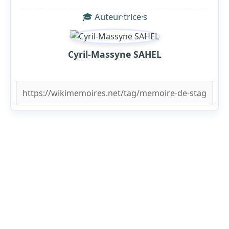
🎓 Auteur·trice·s
Cyril-Massyne SAHEL