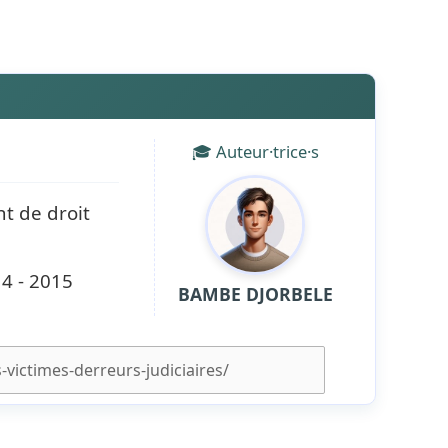
🎓 Auteur·trice·s
t de droit
4 - 2015
BAMBE DJORBELE