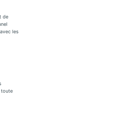
t de
nnel
 avec les
s
 toute