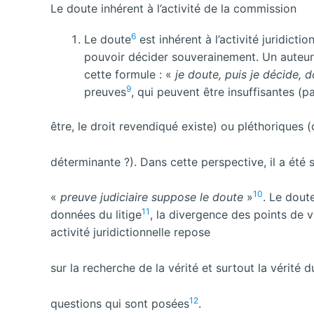
Le doute inhérent à l’activité de la commission
6
Le doute
est inhérent à l’activité juridictio
pouvoir décider souverainement. Un auteur
cette formule : «
je doute, puis je décide, 
9
preuves
, qui peuvent être insuffisantes (p
être, le droit revendiqué existe) ou pléthoriques
déterminante ?). Dans cette perspective, il a été
10
«
preuve judiciaire suppose le doute
»
. Le doute
11
données du litige
, la divergence des points de v
activité juridictionnelle repose
sur la recherche de la vérité et surtout la vérité d
12
questions qui sont posées
.