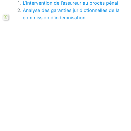
L’intervention de l’assureur au procès pénal
Analyse des garanties juridictionnelles de la
commission d'indemnisation
Analyse de la nature juridique de la
commission d'indemnisation
Analyse des garanties procédurales dans la
commission d'indemnisation
La procédure juridictionnelle de la
commission d'indemnisation
Impact et efficacité du Proseb sur
l'éducation à Makanza : une étude ex-post
Si le bouton de téléchargement ne répond pas,
vous pouvez télécharger ce mémoire en PDF à
partir cette
formule ici
.