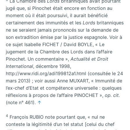
La Chambre des
Lords
britanniques avait pourtant
jugé que, si Pinochet était encore en fonction au
moment où il était poursuivi, il aurait bénéficié
certainement des immunités et les
Lords
britanniques
ne se seraient jamais prononcés sur la demande de
son extradition émise par la justice espagnole. Voir à
ce sujet Isabelle FICHET / David BOYLE, « Le
jugement de la Chambre des Lords dans l’affaire
Pinochet. Un commentaire »,
Actualité et Droit
International
, décembre 1998,
http://www.ridi.org/adi199812a1.html (consultée le 24
mars 2013) ; voir aussi Anne MUXART, « Immunité de
l’ex-chef d’Etat et compétence universelle : quelques
réflexions à propos de l’affaire PINOCHET »,
op. cit.
(note n° 461).
↑
4
François RUBIO note pourtant que, « nul ne
conteste la légitimité d’un tel statut [celui du chef