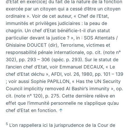
d’Etat en exercice] du fait de la nature de la fonction
exercée par un citoyen qui a cessé d’être un citoyen
ordinaire ». Voir de cet auteur, « Chef de l’Etat,
immunités et privilèges judiciaires : la peau de
chagrin. Un chef d’Etat bénéficie-t-il d’un statut
particulier devant la justice ? », in : SOS Attentats /
Ghislaine DOUCET (dir), Terrorisme, victimes et
responsabilité pénale internationale, op. cit. (note n°
302), pp. 293 – 306 (spéc. p. 293). Sur le statut de
l’ancien chef d’Etat, voir Emmanuel DECAUX, « Le
chef d’Etat déchu », AFDI, vol. 26, 1980, pp. 101 – 139
; voir aussi Sophie PAPILLON, « Has the UN Security
Council implicitly removed Al Bashir’s immunity », op.
cit. (note n° 120), p. 275. Cette dernière relève en
effet que l’immunité personnelle ne s’applique qu’au
chef d’Etat en fonction.
↑
5
L’on rappellera ici la jurisprudence de la Cour de