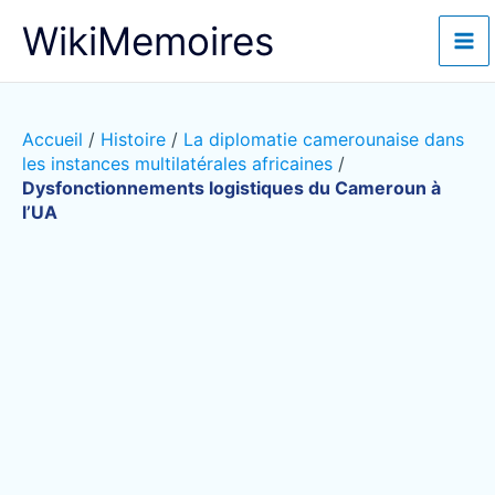
Aller
WikiMemoires
au
contenu
Accueil
/
Histoire
/
La diplomatie camerounaise dans
les instances multilatérales africaines
/
Dysfonctionnements logistiques du Cameroun à
l’UA