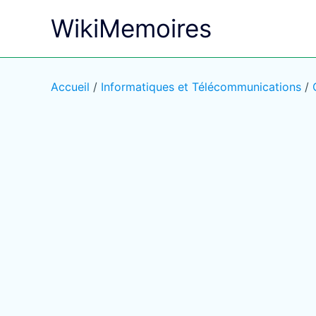
Aller
WikiMemoires
au
contenu
Accueil
/
Informatiques et Télécommunications
/