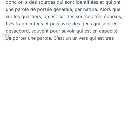
donc on a des sources qui sont identifiées et qui ont
une parole de portée générale, par nature. Alors que
sur les quartiers, on est sur des sources très éparses,
très fragmentées et puis avec des gens qui sont en
désaccord, souvent pour savoir qui est en capacité
de porter une parole. C’est un univers qui est très
conflictuel en fait, un univers de concurrence très
forte entre sources. »458
Lire le mémoire complet
==>
Les émeutes de
l’automne 2005 dans les médias : étude comparée
du traitement de cinq quotidiens français
Mémoire de recherche de Master 2 de Science
politique
Institut d’Etudes Politiques de Lyon
Rechercher