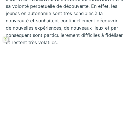
sa volonté perpétuelle de découverte. En effet, les
jeunes en autonomie sont très sensibles à la
nouveauté et souhaitent continuellement découvrir
de nouvelles expériences, de nouveaux lieux et par
conséquent sont particulièrement difficiles à fidéliser
et restent très volatiles.
Cette volatilité est également amplifiée par leur
appartenance quasi- totale à la société de
consommation qui fait qu’ils sont davantage
sensibles que d’autres catégories à l’insatisfaction et
particulièrement enclins au changement. « La
clientèle jeune est zappeuse, difficile à fidéliser »
nous dit la direction du tourisme49.
Rechercher