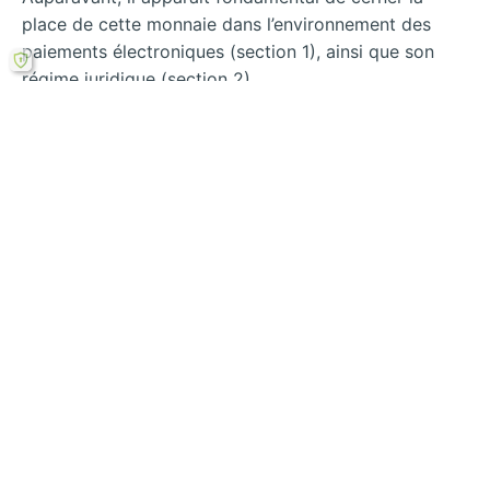
place de cette monnaie dans l’environnement des
paiements électroniques (section 1), ainsi que son
régime juridique (section 2).
Rechercher
←
Le rôle
Les moyens de
probatoire de la
paiement usuels :
facture (la facture
la carte de crédit
électronique)
et le chèque
→
Télécharger ce mémoire en ligne PDF (gratuit)