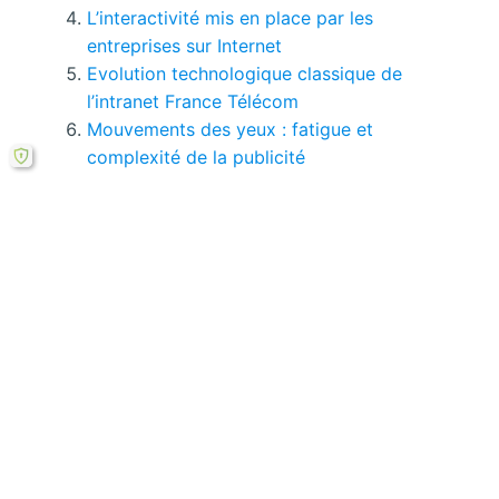
L’interactivité mis en place par les
entreprises sur Internet
Evolution technologique classique de
l’intranet France Télécom
Mouvements des yeux : fatigue et
complexité de la publicité
Vous pouvez consulter tous
les pages de ce
mémoire ici.
Si le bouton de téléchargement ne répond pas,
vous pouvez télécharger ce mémoire en PDF à
partir cette
formule ici
.