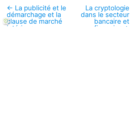
←
La publicité et le
La cryptologie
démarchage et la
dans le secteur
clause de marché
bancaire et
intérieur
financier
→
Télécharger ce mémoire en ligne PDF (gratuit)
Lire aussi :
Les moyens de paiement usuels : la carte de
crédit et le chèque
Flux transfrontières de données personnelles
via l’Internet
Analyse de cas : Sécurisation des paiements
en ligne au Bénin
Internet au service des opérations bancaires