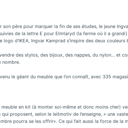
 son père pour marquer la fin de ses études, le jeune Ingva
suivies de la lettre E pour Elmtaryd (la ferme où il a grandi
le logo d’IKEA, Ingvar Kamprad s’inspire des deux couleurs
dre des stylos, des bijoux, des nappes, du nylon… et com
e nombre.
evenu le géant du meuble que l’on connaît, avec 335 magasi
: le meuble en kit (à monter soi-même et donc moins cher) v
 qui proposent, selon le leitmotiv de l’enseigne, « une vas
ombre pourra se les offrir». Ce qui fait aussi la force de l