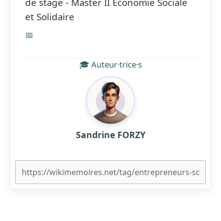
de stage - Master II Economie Sociale
et Solidaire
📅
🎓 Auteur·trice·s
Sandrine FORZY