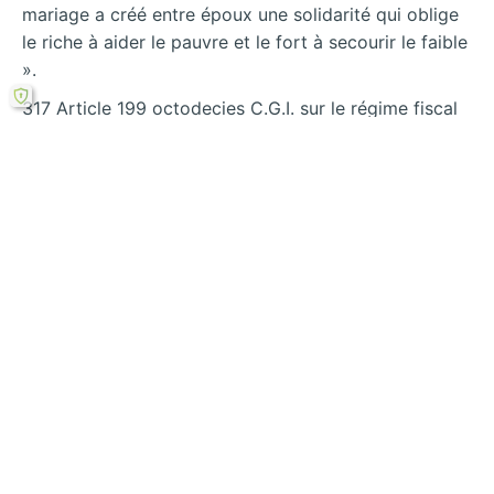
mariage a créé entre époux une solidarité qui oblige
le riche à aider le pauvre et le fort à secourir le faible
».
317 Article 199 octodecies C.G.I. sur le régime fiscal
de la prestation compensatoire, V. par exemple
F.LEFEBVRE, Réforme du divorce Loi du 26 mai 2004,
Procédures, conséquences patrimoniales et fiscales,
dossiers pratiques, éd. F. LEFEBVRE, 2005.
Rechercher
←
La liberté des
Le maintien
conventions
volontaire et les