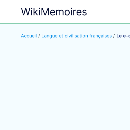
Aller
WikiMemoires
au
contenu
Accueil
/
Langue et civilisation françaises
/
Le e-