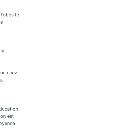
l’obésité
le
la
que chez
s.
éducation
ion est
moyenne