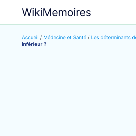
Aller
WikiMemoires
au
contenu
Accueil
/
Médecine et Santé
/
Les déterminants de
inférieur ?