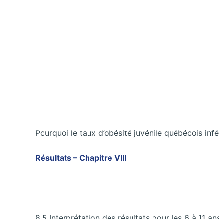
Pourquoi le taux d’obésité juvénile québécois infé
Résultats – Chapitre VIII
8.5 Interprétation des résultats pour les 6 à 11 an