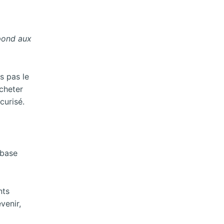
épond aux
ns pas le
acheter
curisé.
 base
nts
venir,