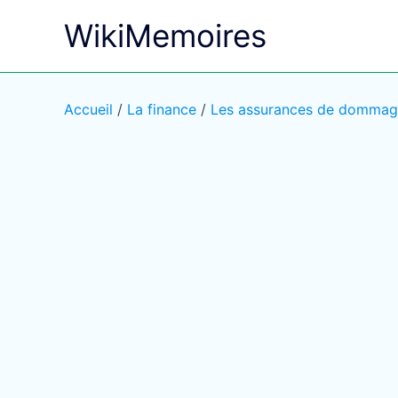
Aller
WikiMemoires
au
contenu
Accueil
/
La finance
/
Les assurances de dommage