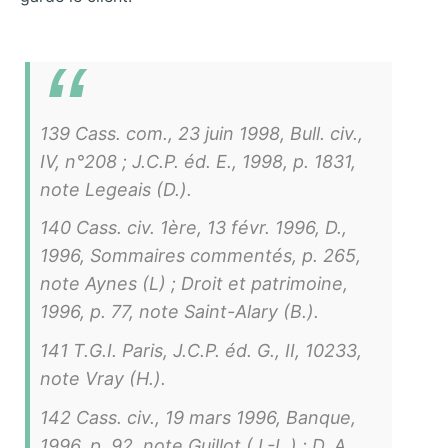
139 Cass. com., 23 juin 1998, Bull. civ.,
IV, n°208 ; J.C.P. éd. E., 1998, p. 1831,
note Legeais (D.).
140 Cass. civ. 1ère, 13 févr. 1996, D.,
1996, Sommaires commentés, p. 265,
note Aynes (L) ; Droit et patrimoine,
1996, p. 77, note Saint-Alary (B.).
141 T.G.I. Paris, J.C.P. éd. G., II, 10233,
note Vray (H.).
142 Cass. civ., 19 mars 1996, Banque,
1996, p. 92, note Guillot (J.-L.) ; D. A.