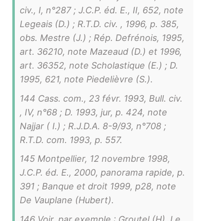
civ., I, n°287 ; J.C.P. éd. E., II, 652, note
Legeais (D.) ; R.T.D. civ. , 1996, p. 385,
obs. Mestre (J.) ; Rép. Defrénois, 1995,
art. 36210, note Mazeaud (D.) et 1996,
art. 36352, note Scholastique (E.) ; D.
1995, 621, note Piedelièvre (S.).
144 Cass. com., 23 févr. 1993, Bull. civ.
, IV, n°68 ; D. 1993, jur, p. 424, note
Najjar ( I.) ; R.J.D.A. 8-9/93, n°708 ;
R.T.D. com. 1993, p. 557.
145 Montpellier, 12 novembre 1998,
J.C.P. éd. E., 2000, panorama rapide, p.
391 ; Banque et droit 1999, p28, note
De Vauplane (Hubert).
146 Voir, par exemple : Groutel (H), Le