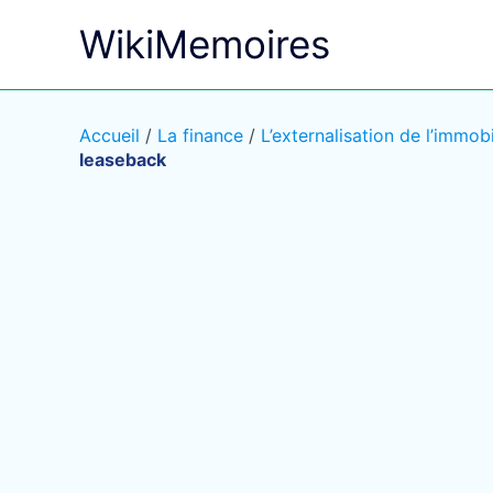
Aller
WikiMemoires
au
contenu
Accueil
/
La finance
/
L’externalisation de l’immob
leaseback