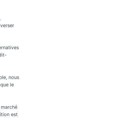
,
everser
ernatives
it-
ble, nous
que le
e marché
tion est