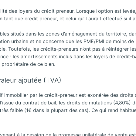
ité des loyers du crédit preneur. Lorsque l’option est levée, 
tant que crédit preneur, et celui qu’il aurait effectué si il 
es situés dans les zones d’aménagement du territoire, dan
sation urbaine et ne concerne que les PME/PMI de moins de 
e. Toutefois, les crédits-preneurs n’ont pas à réintégrer les
nce : les amortissements inclus dans les
loyers de crédit-b
é propriétaire de ce bien.
valeur ajoutée (TVA)
ctif immobilier par le crédit-preneur est exonérée des droits
’issue du contrat de bail, les droits de mutations (4,80%) d
très faible (1€ dans la plupart des cas). Ce qui rend habitue
rvenant à la cession de la promesse unilatérale de vente est