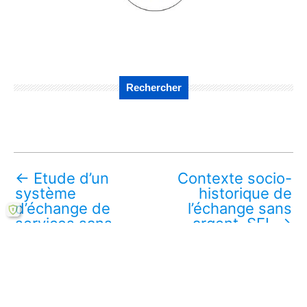
Rechercher
←
Etude d’un
Contexte socio-
système
historique de
d’échange de
l’échange sans
services sans
argent, SEL
→
argent
Télécharger ce mémoire en ligne PDF (gratuit)