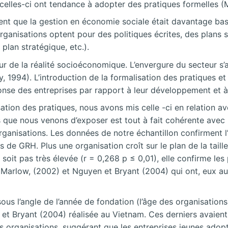
 celles-ci ont tendance à adopter des pratiques formelles 
nt que la gestion en économie sociale était davantage basée s
ganisations optent pour des politiques écrites, des plans str
, plan stratégique, etc.).
eur de la réalité socioéconomique. L’envergure du secteur
ey, 1994). L’introduction de la formalisation des pratiques e
se des entreprises par rapport à leur développement et à le
ion des pratiques, nous avons mis celle -ci en relation avec
ns que nous venons d’exposer est tout à fait cohérente avec
organisations. Les données de notre échantillon confirment l’e
s de GRH. Plus une organisation croît sur le plan de la taill
 soit pas très élevée (r = 0,268 p ≤ 0,01), elle confirme l
Marlow, (2002) et Nguyen et Bryant (2004) qui ont, eux aus
ous l’angle de l’année de fondation (l’âge des organisation
et Bryant (2004) réalisée au Vietnam. Ces derniers avaient
es organisations, suggérant que les entreprises jeunes adop