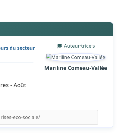
🎓 Auteur·trice·s
eurs du secteur
Mariline Comeau-Vallée
res - Août