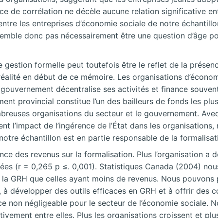
ce de corrélation ne décèle aucune relation significative ent
entre les entreprises d’économie sociale de notre échantillo
 semble donc pas nécessairement être une question d’âge po
 gestion formelle peut toutefois être le reflet de la présen
éalité en début de ce mémoire. Les organisations d’économi
Le gouvernement décentralise ses activités et finance souve
nt provincial constitue l’un des bailleurs de fonds les plu
mbreuses organisations du secteur et le gouvernement. Avec
ent l’impact de l’ingérence de l’État dans les organisation
tre échantillon est en partie responsable de la formalisati
nce des revenus sur la formalisation. Plus l’organisation a 
ées (r = 0,265 p ≤. 0,001). Statistiques Canada (2004) nous
de la GRH que celles ayant moins de revenus. Nous pouvons 
à développer des outils efficaces en GRH et à offrir des co
 non négligeable pour le secteur de l’économie sociale. Nos
itivement entre elles. Plus les organisations croissent et pl