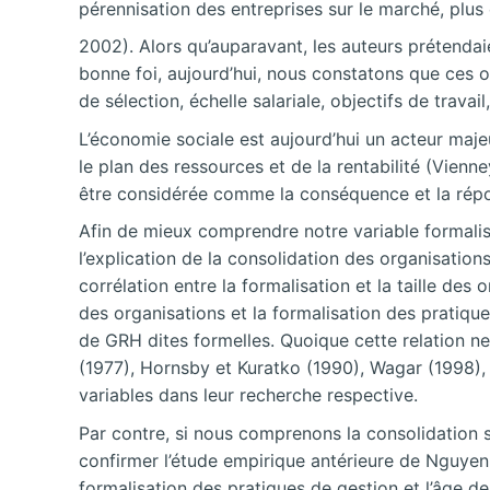
pérennisation des entreprises sur le marché, plus
2002). Alors qu’auparavant, les auteurs prétendaie
bonne foi, aujourd’hui, nous constatons que ces or
de sélection, échelle salariale, objectifs de travail
L’économie sociale est aujourd’hui un acteur maj
le plan des ressources et de la rentabilité (Vienn
être considérée comme la conséquence et la répon
Afin de mieux comprendre notre variable formalisat
l’explication de la consolidation des organisatio
corrélation entre la formalisation et la taille des 
des organisations et la formalisation des pratique
de GRH dites formelles. Quoique cette relation ne
(1977), Hornsby et Kuratko (1990), Wagar (1998), 
variables dans leur recherche respective.
Par contre, si nous comprenons la consolidation s
confirmer l’étude empirique antérieure de Nguyen 
formalisation des pratiques de gestion et l’âge d