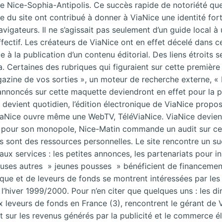
de Nice-Sophia-Antipolis. Ce succès rapide de notoriété que 
lle du site ont contribué à donner à ViaNice une identité for
navigateurs.
Il ne s’agissait pas seulement d’un guide local à
affectif. Les créateurs de ViaNice ont en effet décelé dans
e à la publication d’un contenu éditorial. Des liens étroits s
. Certaines des rubriques qui figuraient sur cette première
agazine de vos sorties », un moteur de recherche externe, « 
s annoncés sur cette maquette deviendront en effet pour la p
devient quotidien, l’édition électronique de ViaNice propos
Nice ouvre même une WebTV, TéléViaNice. ViaNice devient l
pour son monopole, Nice-Matin commande un audit sur cett
onds sont des ressources personnelles. Le site rencontre un
ux services : les petites annonces, les partenariats pour in
ses autres » jeunes pousses » bénéficient de financement
isque et de leveurs de fonds se montrent intéressées par le
l’hiver 1999/2000. Pour n’en citer que quelques uns : les 
x leveurs de fonds en France (3), rencontrent le gérant de V
sur les revenus générés par la publicité et le commerce éle