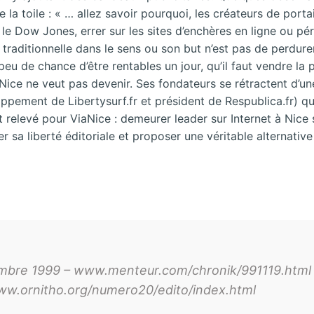
la toile : « … allez savoir pourquoi, les créateurs de portai
r le Dow Jones, errer sur les sites d’enchères en ligne ou pé
se traditionnelle dans le sens ou son but n’est pas de perdu
eu de chance d’être rentables un jour, qu’il faut vendre la p
iaNice ne veut pas devenir. Ses fondateurs se rétractent d
oppement de Libertysurf.fr et président de Respublica.fr) 
est relevé pour ViaNice : demeurer leader sur Internet à Nic
 sa liberté éditoriale et proposer une véritable alternative
mbre 1999 – www.menteur.com/chronik/991119.html (
 www.ornitho.org/numero20/edito/index.html