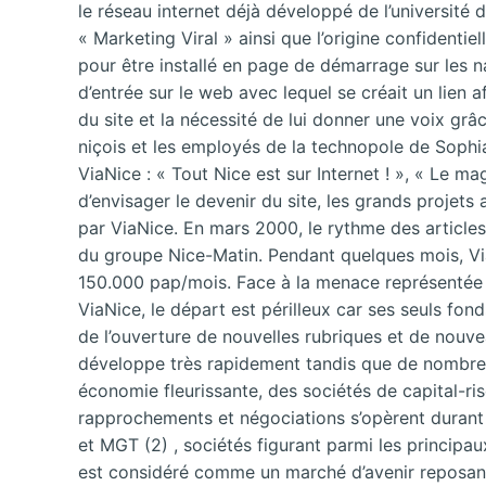
le réseau internet déjà développé de l’université 
« Marketing Viral » ainsi que l’origine confidentie
pour être installé en page de démarrage sur les 
d’entrée sur le web avec lequel se créait un lien 
du site et la nécessité de lui donner une voix grâc
niçois et les employés de la technopole de Sophia
ViaNice : « Tout Nice est sur Internet ! », « Le m
d’envisager le devenir du site, les grands projet
par ViaNice. En mars 2000, le rythme des articles 
du groupe Nice-Matin. Pendant quelques mois, Via
150.000 pap/mois. Face à la menace représentée 
ViaNice, le départ est périlleux car ses seuls f
de l’ouverture de nouvelles rubriques et de nouvea
développe très rapidement tandis que de nombreu
économie fleurissante, des sociétés de capital-r
rapprochements et négociations s’opèrent durant 
et MGT (2) , sociétés figurant parmi les principau
est considéré comme un marché d’avenir reposant 