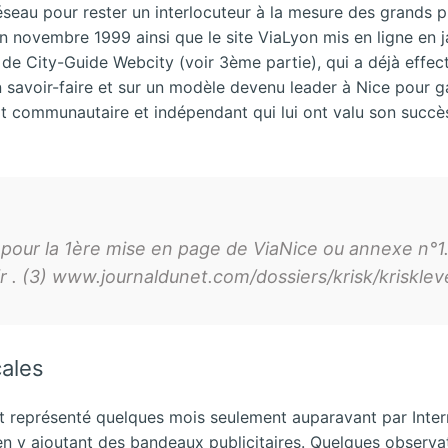
seau pour rester un interlocuteur à la mesure des grands pr
en novembre 1999 ainsi que le site ViaLyon mis en ligne en
 de City-Guide Webcity (voir 3ème partie), qui a déjà effec
savoir-faire et sur un modèle devenu leader à Nice pour g
it communautaire et indépendant qui lui ont valu son succès 
 pour la 1ère mise en page de ViaNice ou annexe n°1
. (3) www.journaldunet.com/dossiers/krisk/kriskle
cales
t représenté quelques mois seulement auparavant par Internet
y ajoutant des bandeaux publicitaires. Quelques observateu