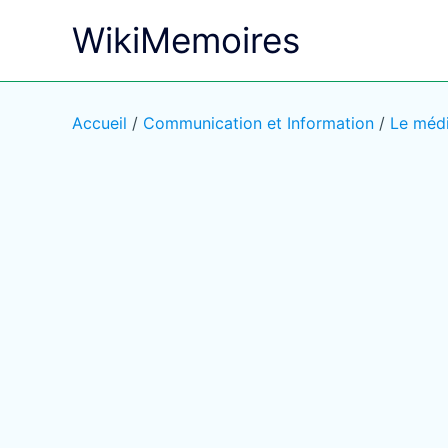
Aller
WikiMemoires
au
contenu
Accueil
/
Communication et Information
/
Le médi