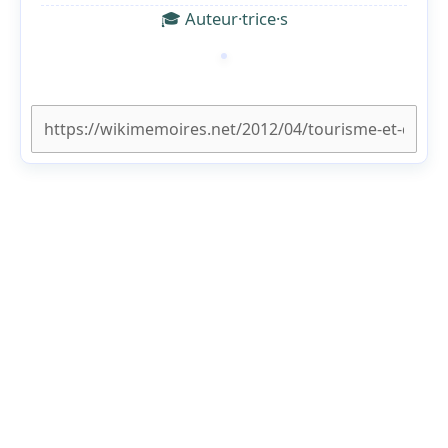
🎓 Auteur·trice·s