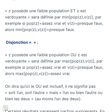
« z possède une faible population ET z est
verdoyante » sera définie par min[pop(z),v(z)], par
exemple si pop(z)=assez vrai et v(z)=presque faux,
alors min[pop(z),v(z)]=presque faux.
Disjonction « » :
« z possède une faible population OU z est
verdoyante » sera définie par max[pop(z),v(z)], par
exemple si pop(z)=assez vrai et v(z)=presque faux,
alors max[pop(z),v(z)]=assez vrai.
On dira qu’ici le OU est inclusif, il ne signifie pas
« soit l’un, soit l’autre » mais « l’un ou bien l’autre ou
bien les deux » (au moins l’un des deux).
Certains résultats paraissent parfois surprenants. En