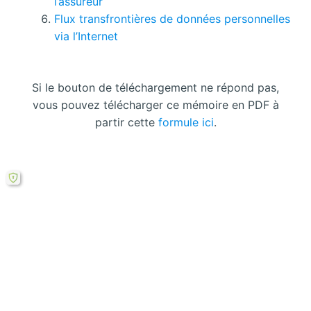
l’assureur
Flux transfrontières de données personnelles
via l’Internet
Si le bouton de téléchargement ne répond pas,
vous pouvez télécharger ce mémoire en PDF à
partir cette
formule ici
.
Laisser un commentaire
Votre adresse courriel ne sera pas publiée.
Les
champs obligatoires sont indiqués avec
*