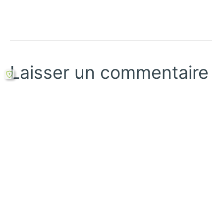
Laisser un commentaire
Votre adresse courriel ne sera pas publiée.
Les
champs obligatoires sont indiqués avec
*
Écrivez
ici…