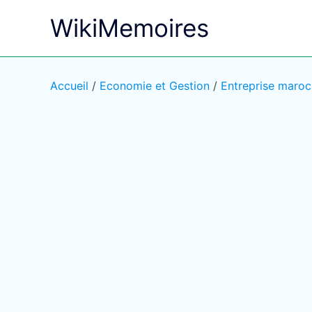
Aller
WikiMemoires
au
contenu
Accueil
/
Economie et Gestion
/
Entreprise maroc