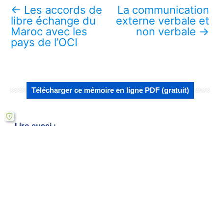
←
Les accords de
La communication
libre échange du
externe verbale et
Maroc avec les
non verbale
→
pays de l’OCI
Télécharger ce mémoire en ligne PDF (gratuit)
Lire aussi :
Échanges commerciaux marocains avec les
pays de l'OCI
Les accords de libre échange du Maroc
avec les pays de l'OCI
Faiblesse du commerce INTRA-OCI au
niveau réglementaire
Le protocole PRETAS pour SPC-OCI