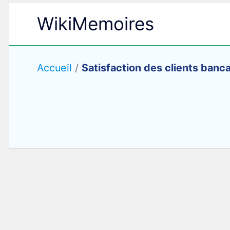
Aller
WikiMemoires
au
contenu
Accueil
/
Satisfaction des clients banca