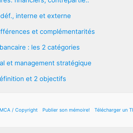
es: financiers, contrepartie..
 déf., interne et externe
 différences et complémentarités
bancaire : les 2 catégories
total et management stratégique
définition et 2 objectifs
MCA / Copyright
Publier son mémoire!
Télécharger un T