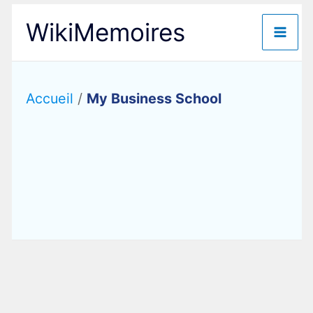
Aller
WikiMemoires
au
contenu
Accueil
/
My Business School