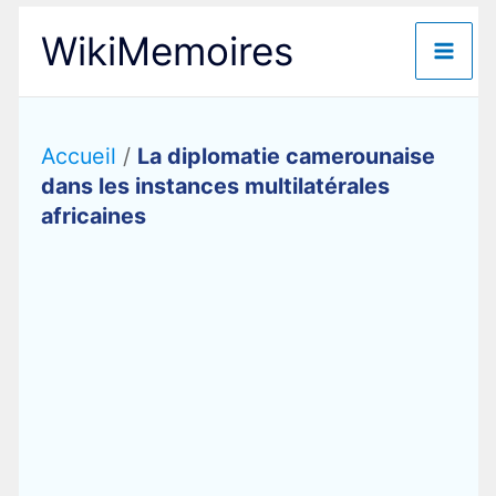
Aller
WikiMemoires
au
contenu
Accueil
/
La diplomatie camerounaise
dans les instances multilatérales
africaines