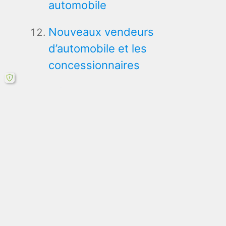
automobile
Nouveaux vendeurs
d’automobile et les
concessionnaires
Développement de la vente
des véhicules par Internet en
France
Le regroupement du secteur
automobile français
Renault Nissan :
complémentarité et stratégies