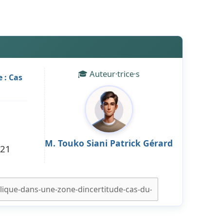
🎓 Auteur·trice·s
 : Cas
M. Touko Siani Patrick Gérard
021