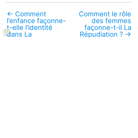
←
Comment
Comment le rôle
l’enfance façonne-
des femmes
t-elle l’identité
façonne-t-il La
dans La
Répudiation ?
→
Répudiation ?
Télécharger ce mémoire en ligne PDF (gratuit)
Lire aussi :
Comment la méthodologie de l'autofiction
éclaire la mémoire ?
Quelles perspectives futures pour
l'autofiction dans 'La Répudiation' ?
Comment l'autofiction transforme-t-elle la