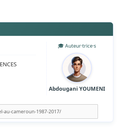
🎓 Auteur·trice·s
IENCES
Abdougani YOUMENI