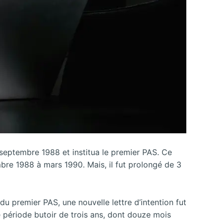
9 septembre 1988 et institua le premier PAS. Ce
mbre 1988 à mars 1990. Mais, il fut prolongé de 3
u premier PAS, une nouvelle lettre d’intention fut
e période butoir de trois ans, dont douze mois