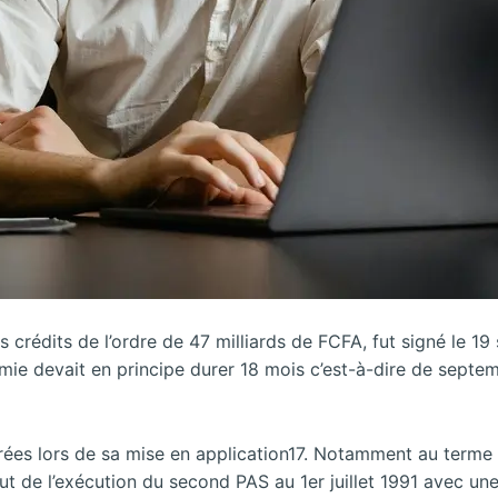
 crédits de l’ordre de 47 milliards de FCFA, fut signé le 1
nomie devait en principe durer 18 mois c’est-à-dire de septe
rées lors de sa mise en application17. Notamment au terme d
ut de l’exécution du second PAS au 1er juillet 1991 avec un