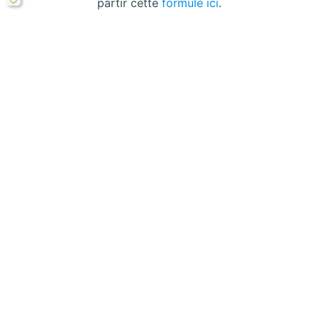
partir cette
formule ici
.
2 réflexions au sujet de “Comment les
normes de l’OMS transforment la
gestion des eaux usées ?”
TRIDON YANGONGO
18 DÉCEMBRE 2025 À 20 H 15 MIN
Je vous recommande ce mémoire. Pr. Tridon
YANGONGO M.W PhD.