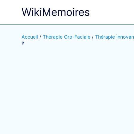
Aller
WikiMemoires
au
contenu
Accueil
/
Thérapie Oro-Faciale
/
Thérapie innovan
?