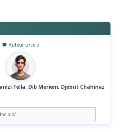
🎓 Auteur·trice·s
zi Fella, Dib Meriem, Djebrit Chahinaz