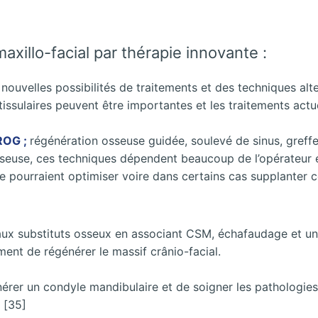
xillo-facial par thérapie innovante :
velles possibilités de traitements et des techniques altern
 tissulaires peuvent être importantes et les traitements actu
ROG ;
régénération osseuse guidée, soulevé de sinus, greff
 osseuse, ces techniques dépendent beaucoup de l’opérateur e
 pourraient optimiser voire dans certains cas supplanter c
eaux substituts osseux en associant CSM, échafaudage et un 
nt de régénérer le massif crânio-facial.
nérer un condyle mandibulaire et de soigner les pathologies
. [35]