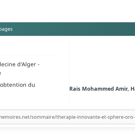
 pages
ecine d'Alger -
e
'obtention du
Rais Mohammed Amir, Ham