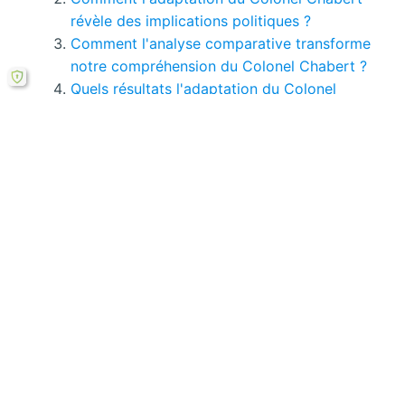
révèle des implications politiques ?
Comment l'analyse comparative transforme
notre compréhension du Colonel Chabert ?
Quels résultats l'adaptation du Colonel
Chabert révèle-t-elle ?
Comment surmonter les défis d'adaptation
du Colonel Chabert ?
Comment l'innovation transforme
l'adaptation du Colonel Chabert ?
Si le bouton de téléchargement ne répond pas,
vous pouvez télécharger ce mémoire en PDF à
partir cette
formule ici
.