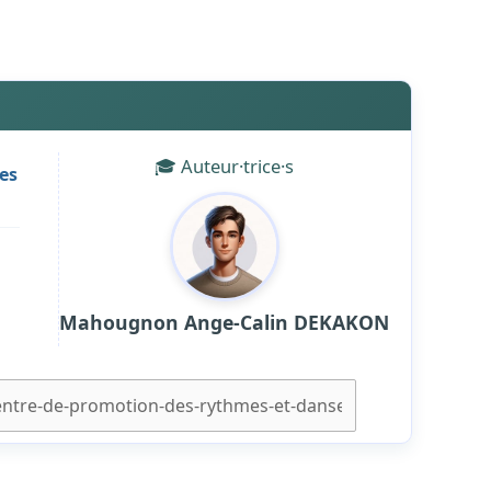
🎓 Auteur·trice·s
es
Mahougnon Ange-Calin DEKAKON