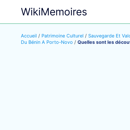
Aller
WikiMemoires
au
contenu
Accueil
/
Patrimoine Culturel
/
Sauvegarde Et Valo
Du Bénin A Porto-Novo
/
Quelles sont les décou