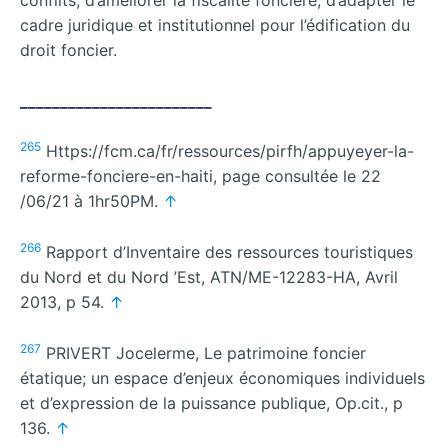
conflits, d’améliorer la fiscalité foncière, d’adapter le
cadre juridique et institutionnel pour l’édification du
droit foncier.
________________________
265
Https://fcm.ca/fr/ressources/pirfh/appuyeyer-la-
reforme-fonciere-en-haiti, page consultée le 22
/06/21 à 1hr50PM.
↑
266
Rapport d’Inventaire des ressources touristiques
du Nord et du Nord ’Est, ATN/ME-12283-HA, Avril
2013, p 54.
↑
267
PRIVERT Jocelerme, Le patrimoine foncier
étatique; un espace d’enjeux économiques individuels
et d’expression de la puissance publique, Op.cit., p
136.
↑