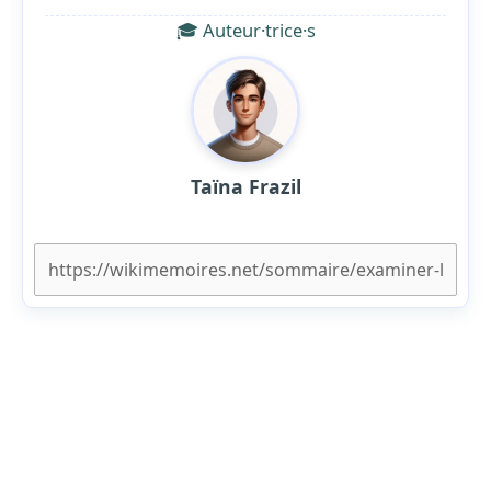
🎓 Auteur·trice·s
Taïna Frazil